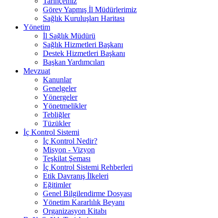
Tarihçemiz
Görev Yapmış İl Müdürlerimiz
Sağlık Kuruluşları Haritası
Yönetim
İl Sağlık Müdürü
Sağlık Hizmetleri Başkanı
Destek Hizmetleri Başkanı
Başkan Yardımcıları
Mevzuat
Kanunlar
Genelgeler
Yönergeler
Yönetmelikler
Tebliğler
Tüzükler
İç Kontrol Sistemi
İç Kontrol Nedir?
Misyon - Vizyon
Teşkilat Şeması
İç Kontrol Sistemi Rehberleri
Etik Davranış İlkeleri
Eğitimler
Genel Bilgilendirme Dosyası
Yönetim Kararlılık Beyanı
Organizasyon Kitabı