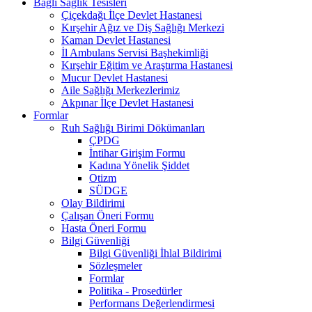
Bağlı Sağlık Tesisleri
Çiçekdağı İlçe Devlet Hastanesi
Kırşehir Ağız ve Diş Sağlığı Merkezi
Kaman Devlet Hastanesi
İl Ambulans Servisi Başhekimliği
Kırşehir Eğitim ve Araştırma Hastanesi
Mucur Devlet Hastanesi
Aile Sağlığı Merkezlerimiz
Akpınar İlçe Devlet Hastanesi
Formlar
Ruh Sağlığı Birimi Dökümanları
ÇPDG
İntihar Girişim Formu
Kadına Yönelik Şiddet
Otizm
SÜDGE
Olay Bildirimi
Çalışan Öneri Formu
Hasta Öneri Formu
Bilgi Güvenliği
Bilgi Güvenliği İhlal Bildirimi
Sözleşmeler
Formlar
Politika - Prosedürler
Performans Değerlendirmesi