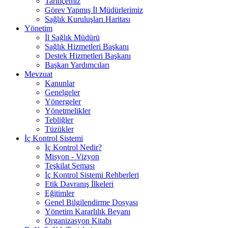
Tarihçemiz
Görev Yapmış İl Müdürlerimiz
Sağlık Kuruluşları Haritası
Yönetim
İl Sağlık Müdürü
Sağlık Hizmetleri Başkanı
Destek Hizmetleri Başkanı
Başkan Yardımcıları
Mevzuat
Kanunlar
Genelgeler
Yönergeler
Yönetmelikler
Tebliğler
Tüzükler
İç Kontrol Sistemi
İç Kontrol Nedir?
Misyon - Vizyon
Teşkilat Şeması
İç Kontrol Sistemi Rehberleri
Etik Davranış İlkeleri
Eğitimler
Genel Bilgilendirme Dosyası
Yönetim Kararlılık Beyanı
Organizasyon Kitabı