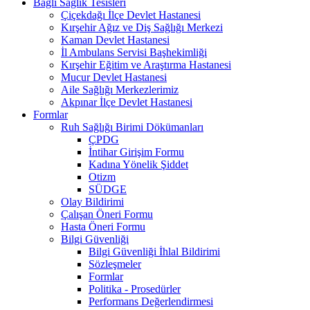
Bağlı Sağlık Tesisleri
Çiçekdağı İlçe Devlet Hastanesi
Kırşehir Ağız ve Diş Sağlığı Merkezi
Kaman Devlet Hastanesi
İl Ambulans Servisi Başhekimliği
Kırşehir Eğitim ve Araştırma Hastanesi
Mucur Devlet Hastanesi
Aile Sağlığı Merkezlerimiz
Akpınar İlçe Devlet Hastanesi
Formlar
Ruh Sağlığı Birimi Dökümanları
ÇPDG
İntihar Girişim Formu
Kadına Yönelik Şiddet
Otizm
SÜDGE
Olay Bildirimi
Çalışan Öneri Formu
Hasta Öneri Formu
Bilgi Güvenliği
Bilgi Güvenliği İhlal Bildirimi
Sözleşmeler
Formlar
Politika - Prosedürler
Performans Değerlendirmesi