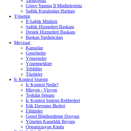
Tarihçemiz
Görev Yapmış İl Müdürlerimiz
Sağlık Kuruluşları Haritası
Yönetim
İl Sağlık Müdürü
Sağlık Hizmetleri Başkanı
Destek Hizmetleri Başkanı
Başkan Yardımcıları
Mevzuat
Kanunlar
Genelgeler
Yönergeler
Yönetmelikler
Tebliğler
Tüzükler
İç Kontrol Sistemi
İç Kontrol Nedir?
Misyon - Vizyon
Teşkilat Şeması
İç Kontrol Sistemi Rehberleri
Etik Davranış İlkeleri
Eğitimler
Genel Bilgilendirme Dosyası
Yönetim Kararlılık Beyanı
Organizasyon Kitabı