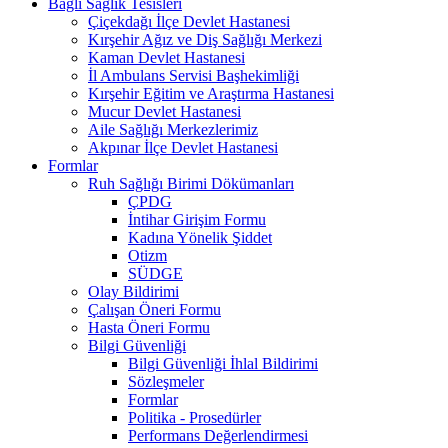
Bağlı Sağlık Tesisleri
Çiçekdağı İlçe Devlet Hastanesi
Kırşehir Ağız ve Diş Sağlığı Merkezi
Kaman Devlet Hastanesi
İl Ambulans Servisi Başhekimliği
Kırşehir Eğitim ve Araştırma Hastanesi
Mucur Devlet Hastanesi
Aile Sağlığı Merkezlerimiz
Akpınar İlçe Devlet Hastanesi
Formlar
Ruh Sağlığı Birimi Dökümanları
ÇPDG
İntihar Girişim Formu
Kadına Yönelik Şiddet
Otizm
SÜDGE
Olay Bildirimi
Çalışan Öneri Formu
Hasta Öneri Formu
Bilgi Güvenliği
Bilgi Güvenliği İhlal Bildirimi
Sözleşmeler
Formlar
Politika - Prosedürler
Performans Değerlendirmesi