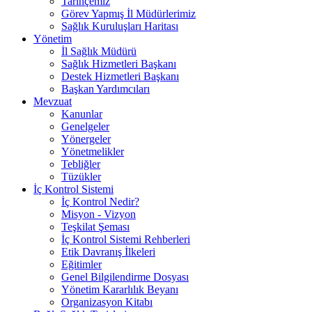
Tarihçemiz
Görev Yapmış İl Müdürlerimiz
Sağlık Kuruluşları Haritası
Yönetim
İl Sağlık Müdürü
Sağlık Hizmetleri Başkanı
Destek Hizmetleri Başkanı
Başkan Yardımcıları
Mevzuat
Kanunlar
Genelgeler
Yönergeler
Yönetmelikler
Tebliğler
Tüzükler
İç Kontrol Sistemi
İç Kontrol Nedir?
Misyon - Vizyon
Teşkilat Şeması
İç Kontrol Sistemi Rehberleri
Etik Davranış İlkeleri
Eğitimler
Genel Bilgilendirme Dosyası
Yönetim Kararlılık Beyanı
Organizasyon Kitabı