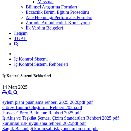
Mevzuat
Bilimsel Araştırma Formları
Eczacılık Birimi Eğitim Prosedürü
Aile Hekimliği Performans Formları
Zorunlu Arabuluculuk Komisyonu
İlk Yardım Belgeleri
İletişim
TGAP
İç Kontrol Sistemi
İç Kontrol Sistemi Rehberleri
İç Kontrol Sistemi Rehberleri
14 Mart 2025
eylem-plani-puanlama-rehberi-2025-2026pdf.pdf
Görev Tanımı Oluşturma Rehberi 2025.pdf
Hassas Görev Belirleme Rehberi 2025.pdf
İş Akış ve Teşkilat Şeması Çizim Standartları Rehberi 2025.pdf
kurumsal-risk-uygulama-rehberi-2025pdf.pdf
Saglik Bakanligi kurumsal risk yonetim brosuru.pdf