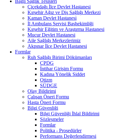
Bağlı Sağlık Tesisleri
Çiçekdağı İlçe Devlet Hastanesi
Kırşehir Ağız ve Diş Sağlığı Merkezi
Kaman Devlet Hastanesi
İl Ambulans Servisi Başhekimliği
Kırşehir Eğitim ve Araştırma Hastanesi
Mucur Devlet Hastanesi
Aile Sağlığı Merkezlerimiz
Akpınar İlçe Devlet Hastanesi
Formlar
Ruh Sağlığı Birimi Dökümanları
ÇPDG
İntihar Girişim Formu
Kadına Yönelik Şiddet
Otizm
SÜDGE
Olay Bildirimi
Çalışan Öneri Formu
Hasta Öneri Formu
Bilgi Güvenliği
Bilgi Güvenliği İhlal Bildirimi
Sözleşmeler
Formlar
Politika - Prosedürler
Performans Değerlendirmesi