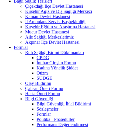
Bağlı Sağlık Tesisleri
Çiçekdağı İlçe Devlet Hastanesi
Kırşehir Ağız ve Diş Sağlığı Merkezi
Kaman Devlet Hastanesi
İl Ambulans Servisi Başhekimliği
Kırşehir Eğitim ve Araştırma Hastanesi
Mucur Devlet Hastanesi
Aile Sağlığı Merkezlerimiz
Akpınar İlçe Devlet Hastanesi
Formlar
Ruh Sağlığı Birimi Dökümanları
ÇPDG
İntihar Girişim Formu
Kadına Yönelik Şiddet
Otizm
SÜDGE
Olay Bildirimi
Çalışan Öneri Formu
Hasta Öneri Formu
Bilgi Güvenliği
Bilgi Güvenliği İhlal Bildirimi
Sözleşmeler
Formlar
Politika - Prosedürler
Performans Değerlendirmesi