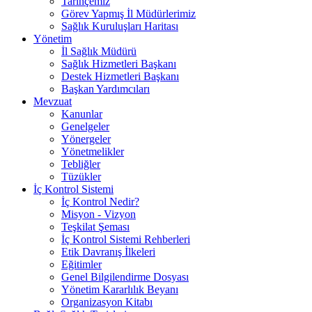
Tarihçemiz
Görev Yapmış İl Müdürlerimiz
Sağlık Kuruluşları Haritası
Yönetim
İl Sağlık Müdürü
Sağlık Hizmetleri Başkanı
Destek Hizmetleri Başkanı
Başkan Yardımcıları
Mevzuat
Kanunlar
Genelgeler
Yönergeler
Yönetmelikler
Tebliğler
Tüzükler
İç Kontrol Sistemi
İç Kontrol Nedir?
Misyon - Vizyon
Teşkilat Şeması
İç Kontrol Sistemi Rehberleri
Etik Davranış İlkeleri
Eğitimler
Genel Bilgilendirme Dosyası
Yönetim Kararlılık Beyanı
Organizasyon Kitabı