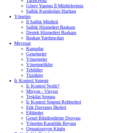
Tarihçemiz
Görev Yapmış İl Müdürlerimiz
Sağlık Kuruluşları Haritası
Yönetim
İl Sağlık Müdürü
Sağlık Hizmetleri Başkanı
Destek Hizmetleri Başkanı
Başkan Yardımcıları
Mevzuat
Kanunlar
Genelgeler
Yönergeler
Yönetmelikler
Tebliğler
Tüzükler
İç Kontrol Sistemi
İç Kontrol Nedir?
Misyon - Vizyon
Teşkilat Şeması
İç Kontrol Sistemi Rehberleri
Etik Davranış İlkeleri
Eğitimler
Genel Bilgilendirme Dosyası
Yönetim Kararlılık Beyanı
Organizasyon Kitabı