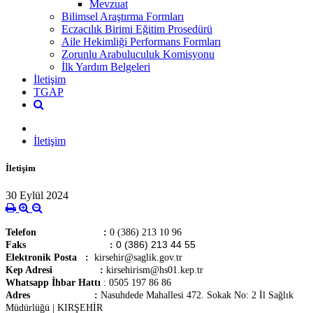
Mevzuat
Bilimsel Araştırma Formları
Eczacılık Birimi Eğitim Prosedürü
Aile Hekimliği Performans Formları
Zorunlu Arabuluculuk Komisyonu
İlk Yardım Belgeleri
İletişim
TGAP
İletişim
İletişim
30 Eylül 2024
Telefon
:
0 (386) 213 10 96
0 (386) 213 44 55
Faks :
Elektronik Posta :
kirsehir@saglik.gov.tr
Kep Adresi :
kirsehirism@hs01.kep.tr
Whatsapp İhbar Hattı
: 0505 197 86 86
Adres :
Nasuhdede Mahallesi 472. Sokak No: 2 İl Sağlık
Müdürlüğü | KIRŞEHİR