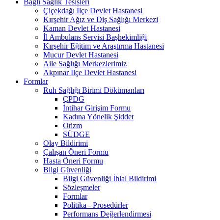
Bağlı Sağlık Tesisleri
Çiçekdağı İlçe Devlet Hastanesi
Kırşehir Ağız ve Diş Sağlığı Merkezi
Kaman Devlet Hastanesi
İl Ambulans Servisi Başhekimliği
Kırşehir Eğitim ve Araştırma Hastanesi
Mucur Devlet Hastanesi
Aile Sağlığı Merkezlerimiz
Akpınar İlçe Devlet Hastanesi
Formlar
Ruh Sağlığı Birimi Dökümanları
ÇPDG
İntihar Girişim Formu
Kadına Yönelik Şiddet
Otizm
SÜDGE
Olay Bildirimi
Çalışan Öneri Formu
Hasta Öneri Formu
Bilgi Güvenliği
Bilgi Güvenliği İhlal Bildirimi
Sözleşmeler
Formlar
Politika - Prosedürler
Performans Değerlendirmesi