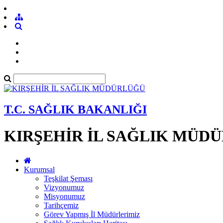
T.C. SAĞLIK BAKANLIĞI
KIRŞEHİR İL SAĞLIK MÜD
Kurumsal
Teşkilat Şeması
Vizyonumuz
Misyonumuz
Tarihçemiz
Görev Yapmış İl Müdürlerimiz