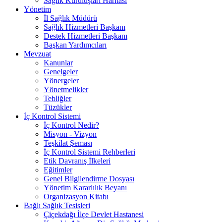
Sağlık Kuruluşları Haritası
Yönetim
İl Sağlık Müdürü
Sağlık Hizmetleri Başkanı
Destek Hizmetleri Başkanı
Başkan Yardımcıları
Mevzuat
Kanunlar
Genelgeler
Yönergeler
Yönetmelikler
Tebliğler
Tüzükler
İç Kontrol Sistemi
İç Kontrol Nedir?
Misyon - Vizyon
Teşkilat Şeması
İç Kontrol Sistemi Rehberleri
Etik Davranış İlkeleri
Eğitimler
Genel Bilgilendirme Dosyası
Yönetim Kararlılık Beyanı
Organizasyon Kitabı
Bağlı Sağlık Tesisleri
Çiçekdağı İlçe Devlet Hastanesi