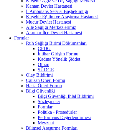
Kırşehir Ağız ve Diş Sağlığı Merkezi
Kaman Devlet Hastanesi
İl Ambulans Servisi Başhekimliği
Kırşehir Eğitim ve Araştırma Hastanesi
Mucur Devlet Hastanesi
Aile Sağlığı Merkezlerimiz
Akpınar İlçe Devlet Hastanesi
Formlar
Ruh Sağlığı Birimi Dökümanları
ÇPDG
İntihar Girişim Formu
Kadına Yönelik Şiddet
Otizm
SÜDGE
Olay Bildirimi
Çalışan Öneri Formu
Hasta Öneri Formu
Bilgi Güvenliği
Bilgi Güvenliği İhlal Bildirimi
Sözleşmeler
Formlar
Politika - Prosedürler
Performans Değerlendirmesi
Mevzuat
Bilimsel Araştırma Formları