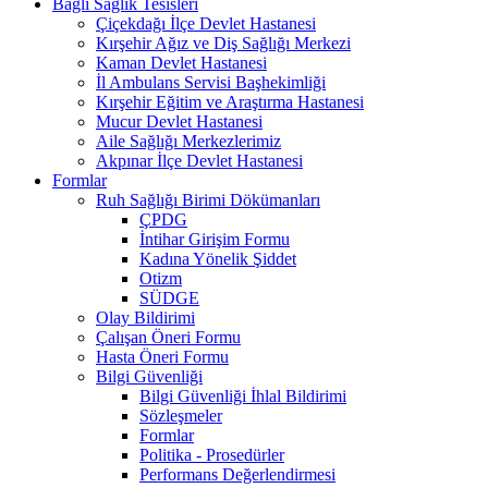
Bağlı Sağlık Tesisleri
Çiçekdağı İlçe Devlet Hastanesi
Kırşehir Ağız ve Diş Sağlığı Merkezi
Kaman Devlet Hastanesi
İl Ambulans Servisi Başhekimliği
Kırşehir Eğitim ve Araştırma Hastanesi
Mucur Devlet Hastanesi
Aile Sağlığı Merkezlerimiz
Akpınar İlçe Devlet Hastanesi
Formlar
Ruh Sağlığı Birimi Dökümanları
ÇPDG
İntihar Girişim Formu
Kadına Yönelik Şiddet
Otizm
SÜDGE
Olay Bildirimi
Çalışan Öneri Formu
Hasta Öneri Formu
Bilgi Güvenliği
Bilgi Güvenliği İhlal Bildirimi
Sözleşmeler
Formlar
Politika - Prosedürler
Performans Değerlendirmesi