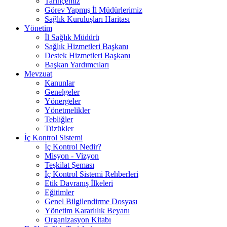
Tarihçemiz
Görev Yapmış İl Müdürlerimiz
Sağlık Kuruluşları Haritası
Yönetim
İl Sağlık Müdürü
Sağlık Hizmetleri Başkanı
Destek Hizmetleri Başkanı
Başkan Yardımcıları
Mevzuat
Kanunlar
Genelgeler
Yönergeler
Yönetmelikler
Tebliğler
Tüzükler
İç Kontrol Sistemi
İç Kontrol Nedir?
Misyon - Vizyon
Teşkilat Şeması
İç Kontrol Sistemi Rehberleri
Etik Davranış İlkeleri
Eğitimler
Genel Bilgilendirme Dosyası
Yönetim Kararlılık Beyanı
Organizasyon Kitabı