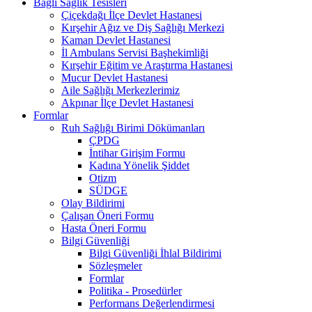
Bağlı Sağlık Tesisleri
Çiçekdağı İlçe Devlet Hastanesi
Kırşehir Ağız ve Diş Sağlığı Merkezi
Kaman Devlet Hastanesi
İl Ambulans Servisi Başhekimliği
Kırşehir Eğitim ve Araştırma Hastanesi
Mucur Devlet Hastanesi
Aile Sağlığı Merkezlerimiz
Akpınar İlçe Devlet Hastanesi
Formlar
Ruh Sağlığı Birimi Dökümanları
ÇPDG
İntihar Girişim Formu
Kadına Yönelik Şiddet
Otizm
SÜDGE
Olay Bildirimi
Çalışan Öneri Formu
Hasta Öneri Formu
Bilgi Güvenliği
Bilgi Güvenliği İhlal Bildirimi
Sözleşmeler
Formlar
Politika - Prosedürler
Performans Değerlendirmesi