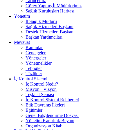
Tarihçemiz
Görev Yapmış İl Müdürlerimiz
Sağlık Kuruluşları Haritası
Yönetim
İl Sağlık Müdürü
Sağlık Hizmetleri Başkanı
Destek Hizmetleri Başkanı
Başkan Yardımcıları
Mevzuat
Kanunlar
Genelgeler
Yönergeler
Yönetmelikler
Tebliğler
Tüzükler
İç Kontrol Sistemi
İç Kontrol Nedir?
Misyon - Vizyon
Teşkilat Şeması
İç Kontrol Sistemi Rehberleri
Etik Davranış İlkeleri
Eğitimler
Genel Bilgilendirme Dosyası
Yönetim Kararlılık Beyanı
Organizasyon Kitabı