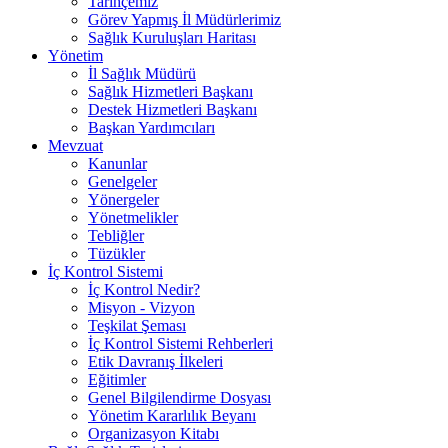
Tarihçemiz
Görev Yapmış İl Müdürlerimiz
Sağlık Kuruluşları Haritası
Yönetim
İl Sağlık Müdürü
Sağlık Hizmetleri Başkanı
Destek Hizmetleri Başkanı
Başkan Yardımcıları
Mevzuat
Kanunlar
Genelgeler
Yönergeler
Yönetmelikler
Tebliğler
Tüzükler
İç Kontrol Sistemi
İç Kontrol Nedir?
Misyon - Vizyon
Teşkilat Şeması
İç Kontrol Sistemi Rehberleri
Etik Davranış İlkeleri
Eğitimler
Genel Bilgilendirme Dosyası
Yönetim Kararlılık Beyanı
Organizasyon Kitabı