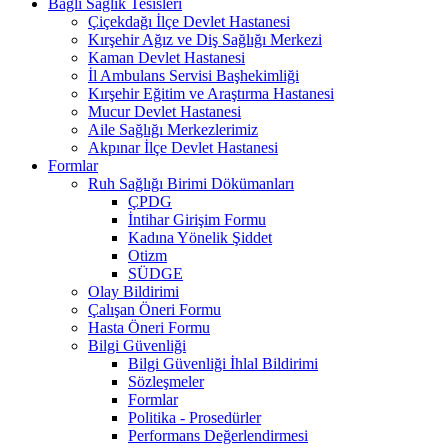
Bağlı Sağlık Tesisleri
Çiçekdağı İlçe Devlet Hastanesi
Kırşehir Ağız ve Diş Sağlığı Merkezi
Kaman Devlet Hastanesi
İl Ambulans Servisi Başhekimliği
Kırşehir Eğitim ve Araştırma Hastanesi
Mucur Devlet Hastanesi
Aile Sağlığı Merkezlerimiz
Akpınar İlçe Devlet Hastanesi
Formlar
Ruh Sağlığı Birimi Dökümanları
ÇPDG
İntihar Girişim Formu
Kadına Yönelik Şiddet
Otizm
SÜDGE
Olay Bildirimi
Çalışan Öneri Formu
Hasta Öneri Formu
Bilgi Güvenliği
Bilgi Güvenliği İhlal Bildirimi
Sözleşmeler
Formlar
Politika - Prosedürler
Performans Değerlendirmesi