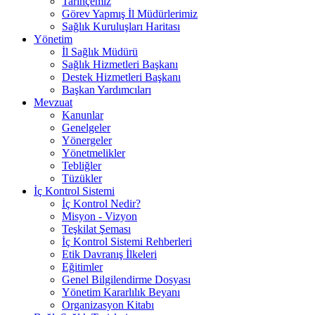
Tarihçemiz
Görev Yapmış İl Müdürlerimiz
Sağlık Kuruluşları Haritası
Yönetim
İl Sağlık Müdürü
Sağlık Hizmetleri Başkanı
Destek Hizmetleri Başkanı
Başkan Yardımcıları
Mevzuat
Kanunlar
Genelgeler
Yönergeler
Yönetmelikler
Tebliğler
Tüzükler
İç Kontrol Sistemi
İç Kontrol Nedir?
Misyon - Vizyon
Teşkilat Şeması
İç Kontrol Sistemi Rehberleri
Etik Davranış İlkeleri
Eğitimler
Genel Bilgilendirme Dosyası
Yönetim Kararlılık Beyanı
Organizasyon Kitabı