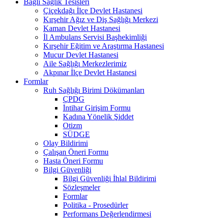
Bağlı Sağlık Tesisleri
Çiçekdağı İlçe Devlet Hastanesi
Kırşehir Ağız ve Diş Sağlığı Merkezi
Kaman Devlet Hastanesi
İl Ambulans Servisi Başhekimliği
Kırşehir Eğitim ve Araştırma Hastanesi
Mucur Devlet Hastanesi
Aile Sağlığı Merkezlerimiz
Akpınar İlçe Devlet Hastanesi
Formlar
Ruh Sağlığı Birimi Dökümanları
ÇPDG
İntihar Girişim Formu
Kadına Yönelik Şiddet
Otizm
SÜDGE
Olay Bildirimi
Çalışan Öneri Formu
Hasta Öneri Formu
Bilgi Güvenliği
Bilgi Güvenliği İhlal Bildirimi
Sözleşmeler
Formlar
Politika - Prosedürler
Performans Değerlendirmesi