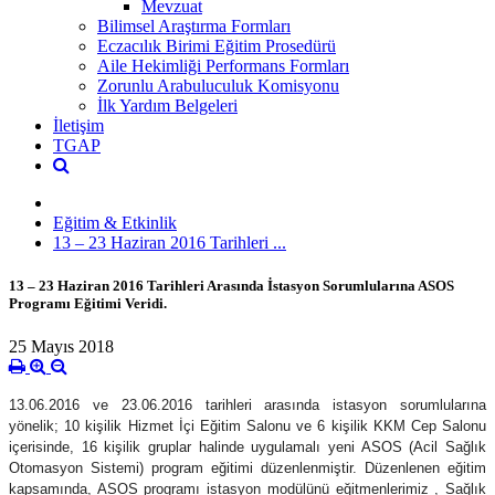
Mevzuat
Bilimsel Araştırma Formları
Eczacılık Birimi Eğitim Prosedürü
Aile Hekimliği Performans Formları
Zorunlu Arabuluculuk Komisyonu
İlk Yardım Belgeleri
İletişim
TGAP
Eğitim & Etkinlik
13 – 23 Haziran 2016 Tarihleri ...
13 – 23 Haziran 2016 Tarihleri Arasında İstasyon Sorumlularına ASOS
Programı Eğitimi Veridi.
25 Mayıs 2018
13.06.2016 ve 23.06.2016 tarihleri arasında istasyon sorumlularına
yönelik; 10 kişilik Hizmet İçi Eğitim Salonu ve 6 kişilik KKM Cep Salonu
içerisinde, 16 kişilik gruplar halinde uygulamalı yeni ASOS (Acil Sağlık
Otomasyon Sistemi) program eğitimi düzenlenmiştir. Düzenlenen eğitim
kapsamında, ASOS programı istasyon modülünü eğitmenlerimiz , Sağlık